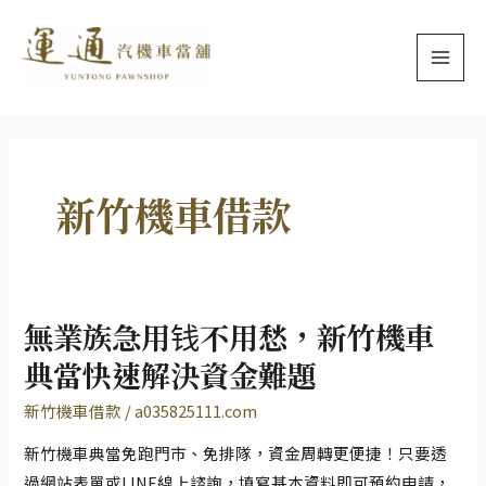
跳
文
MAI
至
章
MEN
主
分
要
頁
內
容
新竹機車借款
無業族急用钱不用愁，新竹機車
無
業
典當快速解決資金難題
族
新竹機車借款
/
a035825111.com
急
用
新竹機車典當免跑門市、免排隊，資金周轉更便捷！只要透
钱
過網站表單或LINE線上諮詢，填寫基本資料即可預約申請，