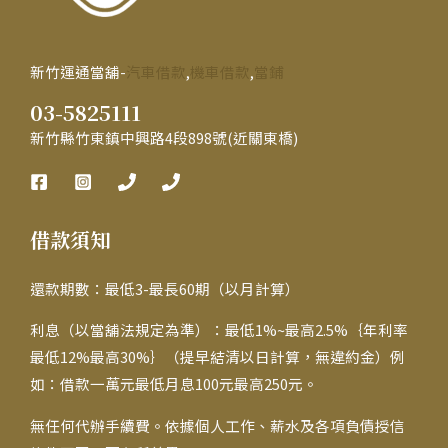
友
臉
新竹運通當舖-
汽車借款
,
機車借款
,
當鋪
色
03-5825111
也
能
新竹縣竹東鎮中興路4段898號(近關東橋)
扭
轉
人
借款須知
生
還款期數：最低3-最長60期（以月計算）
利息（以當舖法規定為準）：最低1%~最高2.5%｛年利率
最低12%最高30%｝（提早結清以日計算，無違約金）例
如：借款一萬元最低月息100元最高250元。
無任何代辦手續費。依據個人工作、薪水及各項負債授信