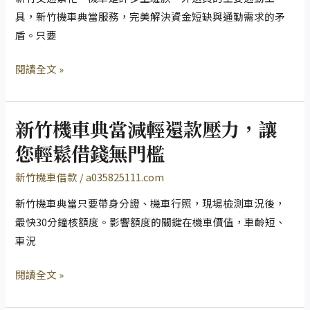
應
當
具，新竹機車典當服務，完美解決資金短缺與通勤需求的矛
對
審
盾。只要
生
核
閱讀全文 »
活
流
開
程
銷​
簡
新竹機車典當減輕還款壓力，讓
便，
新
通
竹
您輕鬆借錢無門檻
勤
機
新竹機車借款
/
a035825111.com
出
車
行
典
新竹機車典當只要帶身分證、機車行照，現場檢測車況後，
不
當
最快30分鐘核額度。影響額度的關鍵在機車價值，車齡短、
受
減
車況
阻
輕
閱讀全文 »
還
款