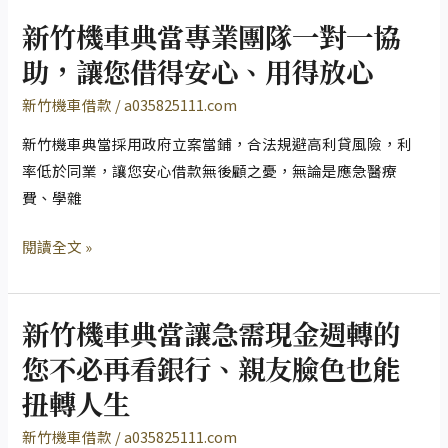
壓
新竹機車典當專業團隊一對一協
力，
新
讓
竹
助，讓您借得安心、用得放心
您
機
新竹機車借款
/
a035825111.com
輕
車
鬆
典
新竹機車典當採用政府立案當鋪，合法規避高利貸風險，利
借
當
率低於同業，讓您安心借款無後顧之憂，無論是應急醫療
錢
專
費、學雜
無
業
閱讀全文 »
門
團
檻
隊
一
新竹機車典當讓急需現金週轉的
對
新
一
竹
您不必再看銀行、親友臉色也能
協
機
扭轉人生
助，
車
讓
典
新竹機車借款
/
a035825111.com