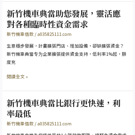
題
立、
更
新竹機車典當助您發展，靈活應
新
便
竹
對各種臨時性資金需求
捷
機
的
新竹機車借款
/
a035825111.com
車
借
典
生意穩步發展，計畫擴張門店、增加設備，卻缺擴張資金？
貸
當
新竹機車典當专为企業擴張提供資金支持，低利率1%起，額
選
助
度充
擇，
您
讓
閱讀全文 »
發
資
展，
金
靈
週
新竹機車典當比銀行更快速，利
活
新
轉
應
竹
率最低
不
對
機
再
新竹機車借款
/
a035825111.com
各
車
受
種
典