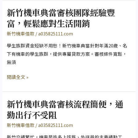
影
新竹機車典當審核團隊經驗豐
響
新
信
竹
富，輕鬆應對生活開銷​
用
機
新竹機車借款
/
a035825111.com
超
車
安
典
學生族群資金短缺不用愁！新竹機車典當針對年滿20歲、名
心
當
下有機車的學生族群，提供專屬貸款方案。審核條件寬鬆，
審
無須
核
閱讀全文 »
團
隊
經
新竹機車典當審核流程簡便，通
驗
新
豐
竹
勤出行不受阻
富，
機
新竹機車借款
/
a035825111.com
輕
車
鬆
典
新竹交通繁忙，機車是許多上班族、外送員的主要通勤工