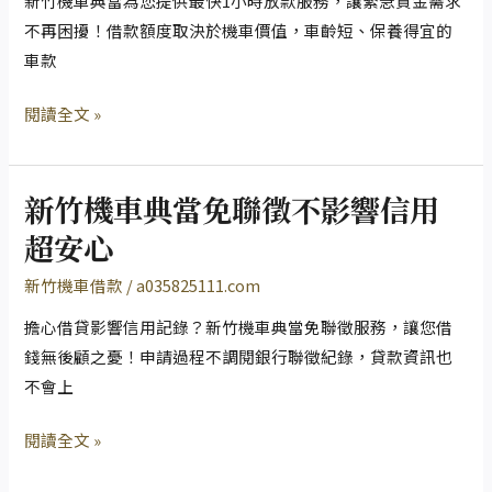
新竹機車典當為您提供最快1小時放款服務，讓緊急資金需求
制
臨
當
不再困擾！借款額度取決於機車價值，車齡短、保養得宜的
於
時
比
車款
人
性
銀
閱讀全文 »
資
行
金
更
需
快
新竹機車典當免聯徵不影響信用
求
速，
新
利
竹
超安心
率
機
新竹機車借款
/
a035825111.com
最
車
低
典
擔心借貸影響信用記錄？新竹機車典當免聯徵服務，讓您借
當
錢無後顧之憂！申請過程不調閱銀行聯徵紀錄，貸款資訊也
免
不會上
聯
閱讀全文 »
徵
不