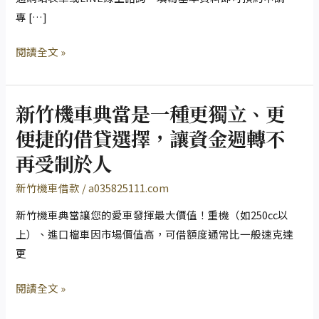
不
專 […]
用
閱讀全文 »
愁，
新
竹
新竹機車典當是一種更獨立、更
機
新
車
竹
便捷的借貸選擇，讓資金週轉不
典
機
再受制於人
當
車
快
典
新竹機車借款
/
a035825111.com
速
當
新竹機車典當讓您的愛車發揮最大價值！重機（如250cc以
解
是
上）、進口檔車因市場價值高，可借額度通常比一般速克達
決
一
更
資
種
金
更
閱讀全文 »
難
獨