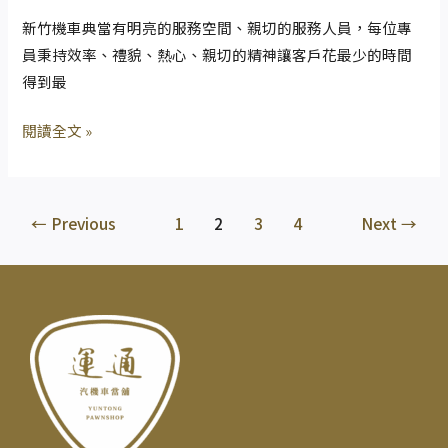
您
當
新竹機車典當有明亮的服務空間、親切的服務人員，每位專
借
讓
員秉持效率、禮貌、熱心、親切的精神讓客戶花最少的時間
得
急
得到最
安
需
心、
現
閱讀全文 »
用
金
得
週
放
轉
←
Previous
1
2
3
4
Next
→
心
的
您
不
必
再
看
銀
行、
親