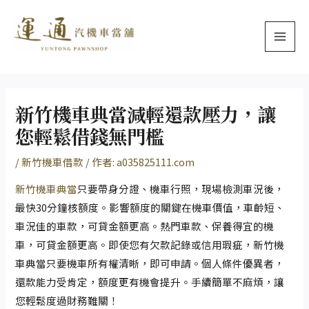
跳
Post
MAI
至
navigation
MEN
主
要
內
容
新竹機車典當減輕還款壓力，讓
您輕鬆借錢無門檻
/
新竹機車借款
/ 作者:
a035825111.com
新竹機車典當
只要帶身分證、機車行照，現場檢測車況後，
最快30分鐘核額度。影響額度的關鍵在機車價值，車齡短、
車況佳的車款，可貸金額更高。熱門車款、保養得宜的機
車，可貸金額更高。即使您有欠款記錄或信用瑕疵，新竹機
車典當只要機車所有權清晰，即可申請。個人條件優異者，
還款能力受肯定，額度更有機會提升。手續簡單不麻煩，讓
您輕鬆度過財務難關！