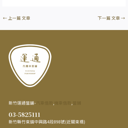
←
上一篇 文章
下一篇 文章
→
新竹運通當舖-
汽車借款
,
機車借款
,
當鋪
03-5825111
新竹縣竹東鎮中興路4段898號(近關東橋)