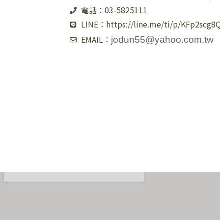
電話：03-5825111
LINE：https://line.me/ti/p/KFp2scg8
EMAIL：
jodun55@yahoo.com.tw