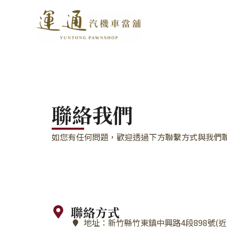
跳
至
主
要
內
容
聯絡我們
如您有任何問題，歡迎透過下方聯繫方式與我們
聯絡方式
地址：新竹縣竹東鎮中興路4段898號(近