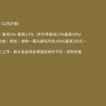
期（以月計算）
低1%~最高2.5%｛年利率最低12%最高30%｝
金）例如：借款一萬元最低月息100元最高250元。
人工作、薪水及各項負債授信條件不同，而有所差