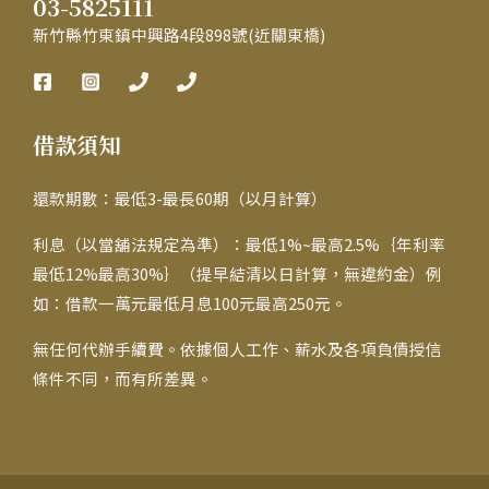
03-5825111
新竹縣竹東鎮中興路4段898號(近關東橋)
借款須知
還款期數：最低3-最長60期（以月計算）
利息（以當舖法規定為準）：最低1%~最高2.5%｛年利率
最低12%最高30%｝（提早結清以日計算，無違約金）例
如：借款一萬元最低月息100元最高250元。
無任何代辦手續費。依據個人工作、薪水及各項負債授信
條件不同，而有所差異。