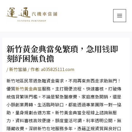
跳
Post
MAI
至
navigation
MEN
主
要
內
容
新竹黃金典當免繁瑣，急用钱即
刻紓困無負擔
/
新竹當舖
/ 作者:
a035825111.com
新竹地區民眾遇急難資金需求，不用再東奔西走求助無門！
優質
新竹黃金典當
服務，主打簡便流程、快速審核，打破傳
統借貸繁瑣門檻。不論是緊急醫療費、家庭應急開銷，還是
小額創業周轉、生活臨時缺口，都能透過專業團隊一對一協
助，量身規劃合適方案。新竹黃金典當全程線上諮詢無壓
力，資料審核高效便捷，額度靈活可調，利率透明公開，無
隱藏收費。深耕新竹在地服務多年，憑藉正規資質與良好口