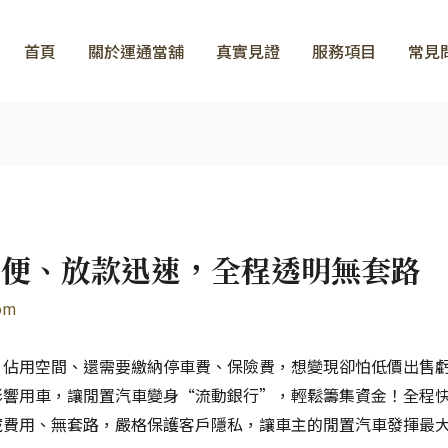
首頁
關於運通當舖
真實見證
服務項目
常見
簡便、放款迅速，全程透明無套路
om
，佔用空間、還需要繳納停車費、保險費，想變現卻怕低價出售
影響用車，讓閒置汽車變身“流動銀行”，輕鬆籌集資金！全程
藏費用、無套路，嚴格保護客戶隱私，讓車主的閒置汽車發揮最