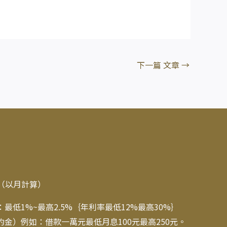
下一篇 文章
→
期（以月計算）
低1%~最高2.5%｛年利率最低12%最高30%｝
金）例如：借款一萬元最低月息100元最高250元。