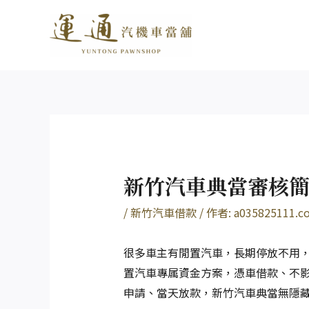
跳
Post
至
navigation
主
要
內
容
新竹汽車典當審核
/
新竹汽車借款
/ 作者:
a035825111.c
很多車主有閒置汽車，長期停放不用
置汽車專属資金方案，憑車借款、不
申請、當天放款，新竹汽車典當無隱