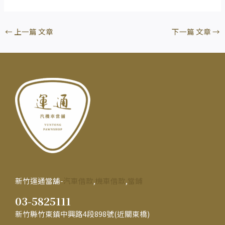
←
上一篇 文章
下一篇 文章
→
新竹運通當舖-
汽車借款
,
機車借款
,
當鋪
03-5825111
新竹縣竹東鎮中興路4段898號(近關東橋)