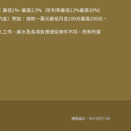
低1%~最高2.5%｛年利率最低12%最高30%｝
金）例如：借款一萬元最低月息100元最高250元。
人工作、薪水及各項負債授信條件不同，而有所差
網頁設計：
隼析國際行銷