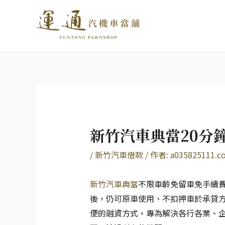
跳
Post
至
navigation
主
要
內
容
新竹汽車典當20分
/
新竹汽車借款
/ 作者:
a035825111.c
新竹汽車典當
不限車齡免留車免手續
後，仍可原車使用、不扣押車於承貸
便的融資方式，專為解決各行各業、