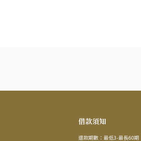
借款須知
還款期數：最低3-最長60